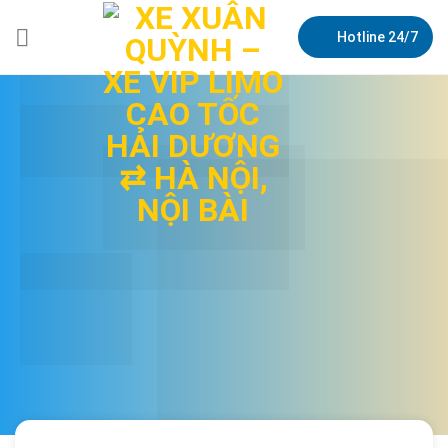
Bỏ
qua
Hotline 24/7
nội
dung